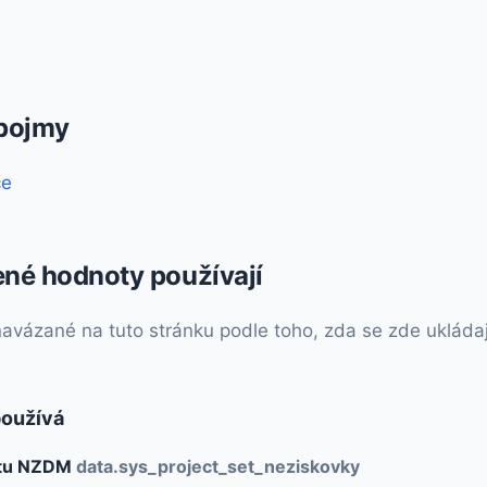
 pojmy
ce
ené hodnoty používají
vázané na tuto stránku podle toho, zda se zde ukládají, 
používá
ktu NZDM
data.sys_project_set_neziskovky