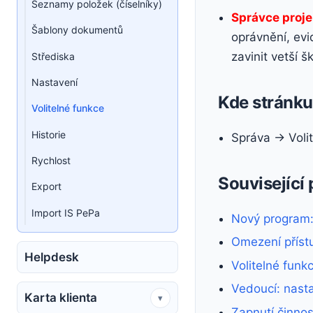
Seznamy položek (číselníky)
Správce proj
Šablony dokumentů
oprávnění, evid
zavinit vetší š
Střediska
Nastavení
Kde stránku 
Volitelné funkce
Historie
Správa → Voli
Rychlost
Související
Export
Import IS PePa
Nový program:
Omezení přístu
Helpdesk
Volitelné funk
Vedoucí: nasta
Karta klienta
▾
Zapnutí činnos