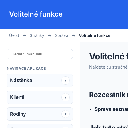
Volitelné funkce
Úvod
→
Stránky
→
Správa
→
Volitelné funkce
Volitelné
Najdete tu stručné 
NAVIGACE APLIKACE
Nástěnka
▾
Rozcestník 
Klienti
▾
Sprava sezna
Rodiny
▾
Jak tuto st