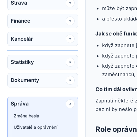
Strava
▾
může být zap
a přesto uklá
Finance
▾
Jak se obě funk
Kancelář
▾
když zapnete j
když zapnete j
Statistiky
▾
když zapnete o
zaměstnanců, t
Dokumenty
▾
Co tím dál ovliv
Zapnutí některé z
Správa
▾
bez ní by nešlo 
Změna hesla
Uživatelé a oprávnění
Role oprávn