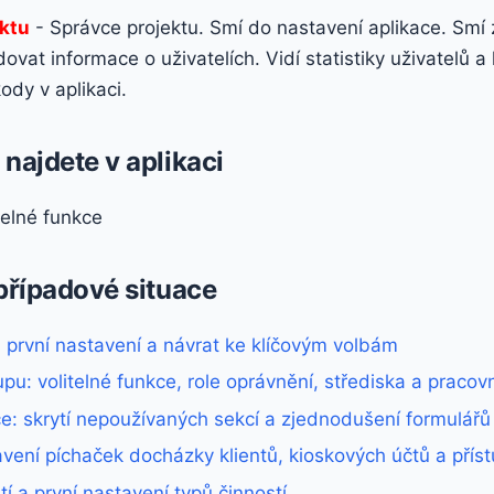
ektu
- Správce projektu. Smí do nastavení aplikace. Smí 
ovat informace o uživatelích. Vidí statistiky uživatelů a 
kody v aplikaci.
najdete v aplikaci
telné funkce
 případové situace
 první nastavení a návrat ke klíčovým volbám
pu: volitelné funkce, role oprávnění, střediska a praco
ce: skrytí nepoužívaných sekcí a zjednodušení formulářů
vení píchaček docházky klientů, kioskových účtů a přís
tí a první nastavení typů činností