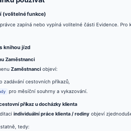
 (volitelné funkce)
právce zapíná nebo vypíná volitelné části Evidence. Pro k
s knihou jízd
enu Zaměstnanci
 menu
Zaměstnanci
objeví:
o zadávání cestovních příkazů,
pro měsíční souhrny a vykazování.
ady
estovní příkaz u docházky klienta
ditaci
individuální práce klienta / rodiny
objeví zjednodu
statně, tedy: