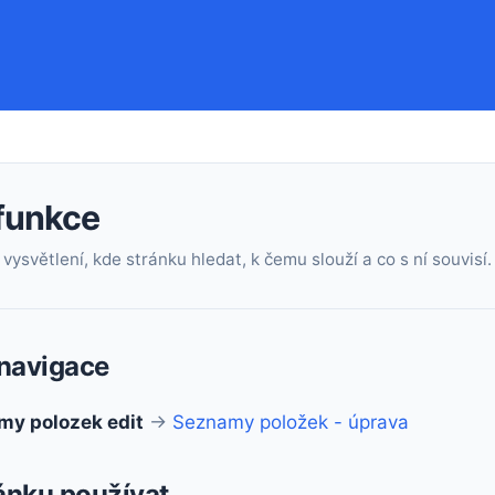
 funkce
vysvětlení, kde stránku hledat, k čemu slouží a co s ní souvisí.
navigace
my polozek edit
→
Seznamy položek - úprava
ránku používat