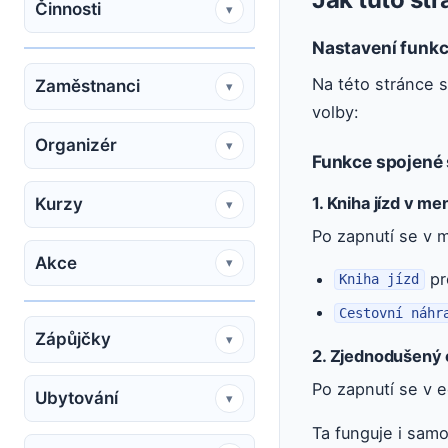
Činnosti
▾
Nastavení funkcí
Na této stránce s
Zaměstnanci
▾
volby:
Organizér
▾
Funkce spojené 
1. Kniha jízd v m
Kurzy
▾
Po zapnutí se v
Akce
▾
pr
Kniha jízd
Cestovní náhr
Zápůjčky
▾
2. Zjednodušený c
Po zapnutí se v e
Ubytování
▾
Ta funguje i samo