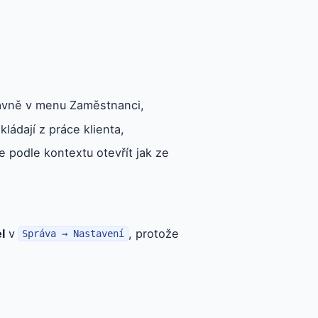
hlavně v menu Zaměstnanci,
ládají z práce klienta,
 podle kontextu otevřít jak ze
l
v
, protože
Správa → Nastavení