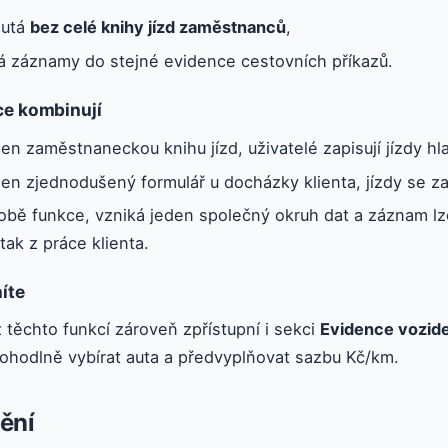
nutá
bez celé knihy jízd zaměstnanců
,
dá záznamy do stejné evidence cestovních příkazů.
ce kombinují
en zaměstnaneckou knihu jízd, uživatelé zapisují jízdy 
en zjednodušený formulář u docházky klienta, jízdy se zak
bě funkce, vzniká jeden společný okruh dat a záznam lze
ak z práce klienta.
níte
 těchto funkcí zároveň zpřístupní i sekci
Evidence vozide
pohodlně vybírat auta a předvyplňovat sazbu Kč/km.
ění