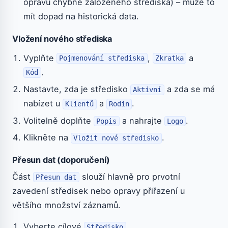
opravu chybně založeného střediska) – může to
mít dopad na historická data.
Vložení nového střediska
Vyplňte
,
a
Pojmenování střediska
Zkratka
.
Kód
Nastavte, zda je středisko
a zda se má
Aktivní
nabízet u
a
.
Klientů
Rodin
Volitelně doplňte
a nahrajte
.
Popis
Logo
Klikněte na
.
Vložit nové středisko
Přesun dat (doporučení)
Část
slouží hlavně pro prvotní
Přesun dat
zavedení středisek nebo opravy přiřazení u
většího množství záznamů.
Vyberte cílové
.
Středisko