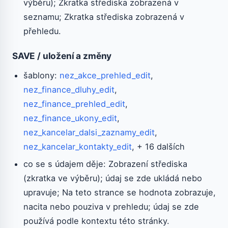
výběru); Zkratka střediska zobrazená v
seznamu; Zkratka střediska zobrazená v
přehledu.
SAVE / uložení a změny
šablony:
nez_akce_prehled_edit
,
nez_finance_dluhy_edit
,
nez_finance_prehled_edit
,
nez_finance_ukony_edit
,
nez_kancelar_dalsi_zaznamy_edit
,
nez_kancelar_kontakty_edit
, + 16 dalších
co se s údajem děje: Zobrazení střediska
(zkratka ve výběru); údaj se zde ukládá nebo
upravuje; Na teto strance se hodnota zobrazuje,
nacita nebo pouziva v prehledu; údaj se zde
používá podle kontextu této stránky.