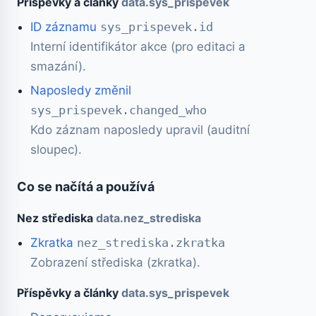
Příspěvky a články
data.sys_prispevek
ID záznamu
sys_prispevek.id
Interní identifikátor akce (pro editaci a
smazání).
Naposledy změnil
sys_prispevek.changed_who
Kdo záznam naposledy upravil (auditní
sloupec).
Co se načítá a používá
Nez střediska
data.nez_strediska
Zkratka
nez_strediska.zkratka
Zobrazení střediska (zkratka).
Příspěvky a články
data.sys_prispevek