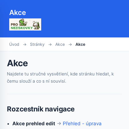
Akce
Úvod
→
Stránky
→
Akce
→
Akce
Akce
Najdete tu stručné vysvětlení, kde stránku hledat, k
čemu slouží a co s ní souvisí.
Rozcestník navigace
Akce prehled edit
→
Přehled - úprava