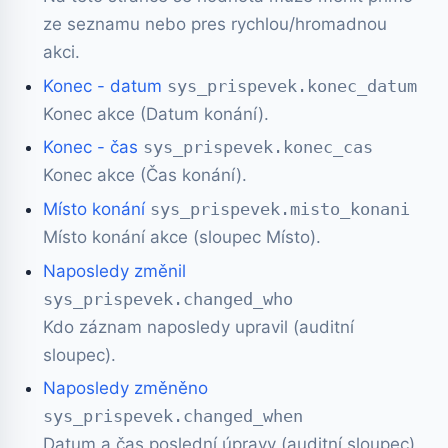
ze seznamu nebo pres rychlou/hromadnou
akci.
Konec - datum
sys_prispevek.konec_datum
Konec akce (Datum konání).
Konec - čas
sys_prispevek.konec_cas
Konec akce (Čas konání).
Místo konání
sys_prispevek.misto_konani
Místo konání akce (sloupec Místo).
Naposledy změnil
sys_prispevek.changed_who
Kdo záznam naposledy upravil (auditní
sloupec).
Naposledy změněno
sys_prispevek.changed_when
Datum a čas poslední úpravy (auditní sloupec).