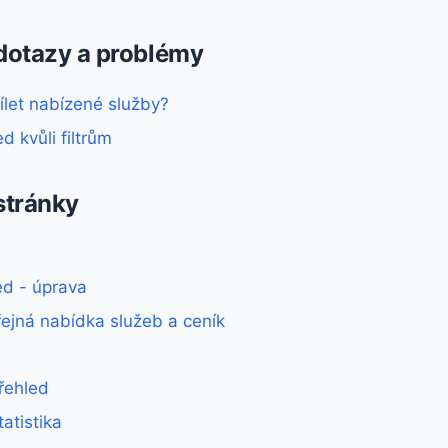
 dotazy a problémy
ílet nabízené služby?
d kvůli filtrům
stránky
ed - úprava
ejná nabídka služeb a ceník
řehled
atistika