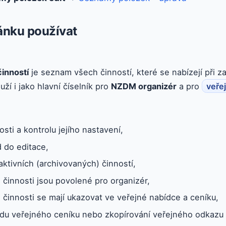
ránku používat
činností
je seznam všech činností, které se nabízejí při za
ží i jako hlavní číselník pro
NZDM organizér
a pro
veře
sti a kontrolu jejího nastavení,
 do editace,
aktivních (archivovaných) činností,
é činnosti jsou povolené pro organizér,
é činnosti se mají ukazovat ve veřejné nabídce a ceníku,
edu veřejného ceníku nebo zkopírování veřejného odkazu