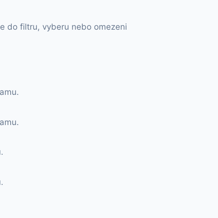
e do filtru, vyberu nebo omezeni
namu.
namu.
.
.