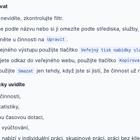
vat
evidíte, zkontrolujte filtr.
e podle názvu nebo si ji omezíte podle střediska, služby,
kněte u činnosti na
.
Upravit
ejného výstupu použijte tlačítko
Veřejný tisk nabídky sl
jete odkaz do veřejného webu, použijte tlačítko
Kopírova
oužijte
jen tehdy, když jste si jistí, že činnost už
Smazat
cky uvidíte
činnosti,
atistiky,
u časovou dotaci,
 vyúčtování,
nabízí v individuální práci, skupinové práci, práci bez klie