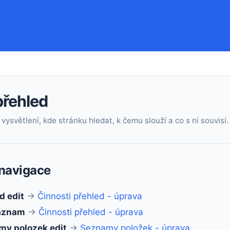
přehled
vysvětlení, kde stránku hledat, k čemu slouží a co s ní souvisí.
navigace
d edit
→
Činnosti přehled - úprava
záznam
→
Činnosti přehled - úprava
my polozek edit
→
Seznamy položek - úprava