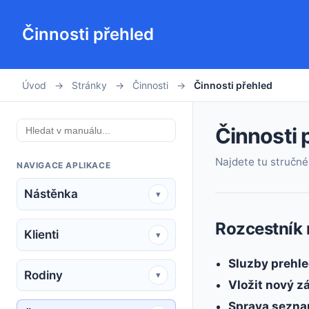
Činnosti přehled
Úvod
→
Stránky
→
Činnosti
→
Činnosti přehled
Činnosti 
Najdete tu stručné 
NAVIGACE APLIKACE
Nástěnka
▾
Rozcestník 
Klienti
▾
Sluzby prehle
Rodiny
▾
Vložit nový 
Sprava sezna