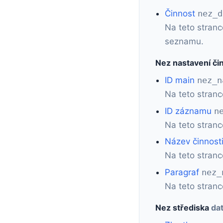
Činnost
nez_d
Na teto stranc
seznamu.
Nez nastavení či
ID main
nez_n
Na teto stran
ID záznamu
n
Na teto stran
Název činnost
Na teto stranc
Paragraf
nez_
Na teto stranc
Nez střediska
da