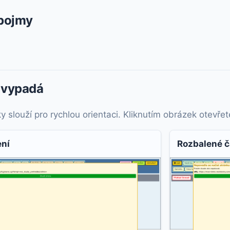
 pojmy
 vypadá
slouží pro rychlou orientaci. Kliknutím obrázek otevřete 
ení
Rozbalené č