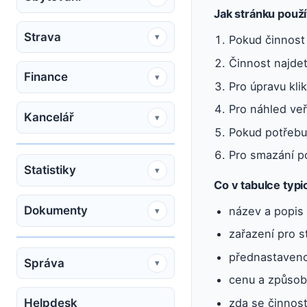
Jak stránku použí
Strava
▾
Pokud činnost n
Činnost najdet
Finance
▾
Pro úpravu kli
Pro náhled veř
Kancelář
▾
Pokud potřebu
Pro smazání p
Statistiky
▾
Co v tabulce typi
Dokumenty
název a popis 
▾
zařazení pro st
přednastaveno
Správa
▾
cenu a způsob
zda se činnost 
Helpdesk