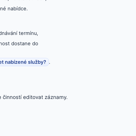
jné nabídce.
dnávání termínu,
nost dostane do
let nabízené služby?
.
e činností editovat záznamy.