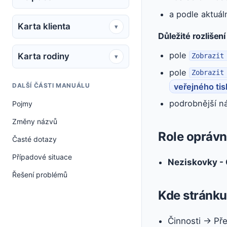
a podle aktuál
Karta klienta
▾
Důležité rozlišení
pole
Karta rodiny
Zobrazit
▾
pole
Zobrazit
veřejného ti
DALŠÍ ČÁSTI MANUÁLU
podrobnější ná
Pojmy
Změny názvů
Role oprávn
Časté dotazy
Případové situace
Neziskovky - 
Řešení problémů
Kde stránku 
Činnosti → Př