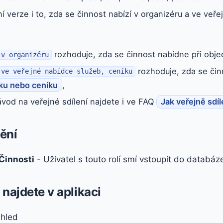
ní verze i to, zda se činnost nabízí v organizéru a ve veře
rozhoduje, zda se činnost nabídne při obje
 v organizéru
rozhoduje, zda se čin
 ve veřejné nabídce služeb, ceníku
sku nebo ceníku
,
vod na veřejné sdílení najdete i ve FAQ
Jak veřejně sdí
ění
Činnosti
- Uživatel s touto rolí smí vstoupit do databáz
najdete v aplikaci
ehled