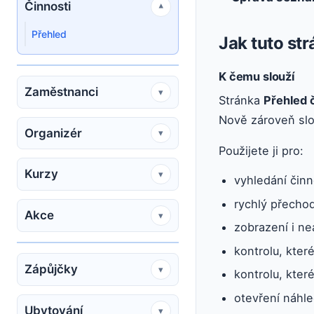
Činnosti
▾
Přehled
Jak tuto st
K čemu slouží
Zaměstnanci
▾
Stránka
Přehled 
Nově zároveň slou
Organizér
▾
Použijete ji pro:
Kurzy
▾
vyhledání činno
rychlý přechod
Akce
▾
zobrazení i ne
kontrolu, kter
Zápůjčky
▾
kontrolu, kter
otevření náhl
Ubytování
▾