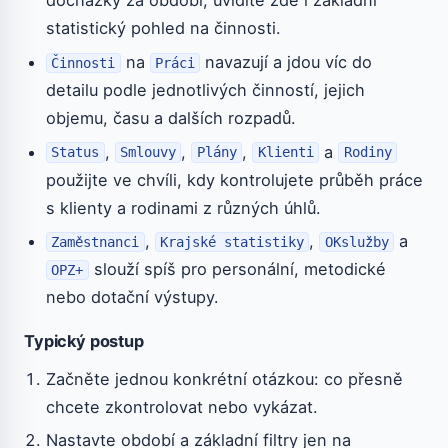
docházky za období; uvidíte zde i základní
statistický pohled na činnosti.
na
navazují a jdou víc do
Činnosti
Práci
detailu podle jednotlivých činností, jejich
objemu, času a dalších rozpadů.
,
,
,
a
Status
Smlouvy
Plány
Klienti
Rodiny
použijte ve chvíli, kdy kontrolujete průběh práce
s klienty a rodinami z různých úhlů.
,
,
a
Zaměstnanci
Krajské statistiky
OKslužby
slouží spíš pro personální, metodické
OPZ+
nebo dotační výstupy.
Typický postup
Začněte jednou konkrétní otázkou: co přesně
chcete zkontrolovat nebo vykázat.
Nastavte období a základní filtry jen na