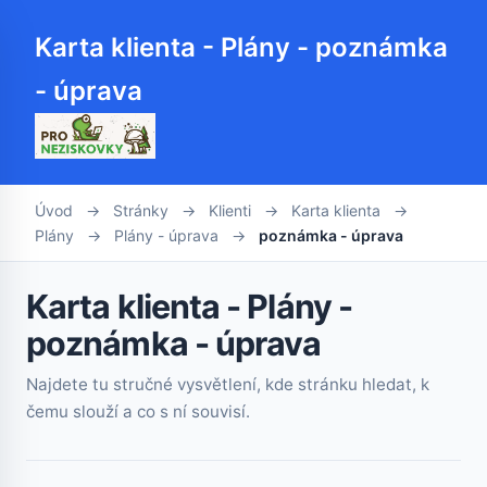
Karta klienta - Plány - poznámka
- úprava
Úvod
→
Stránky
→
Klienti
→
Karta klienta
→
Plány
→
Plány - úprava
→
poznámka - úprava
Karta klienta - Plány -
poznámka - úprava
Najdete tu stručné vysvětlení, kde stránku hledat, k
čemu slouží a co s ní souvisí.