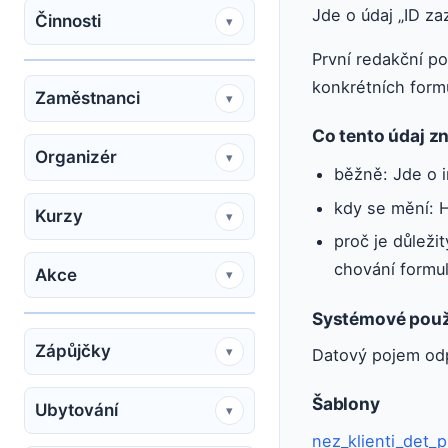
Jde o údaj „ID za
Činnosti
▾
První redakční po
konkrétních form
Zaměstnanci
▾
Co tento údaj 
Organizér
▾
běžně: Jde o i
kdy se mění: H
Kurzy
▾
proč je důleži
chování formu
Akce
▾
Systémové použ
Zápůjčky
▾
Datový pojem od
Šablony
Ubytování
▾
nez_klienti_det_p