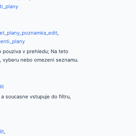
ti_plany
det_plany_poznamka_edit
,
ienti_plany
 pouziva v prehledu; Na teto
ru, vyberu nebo omezeni seznamu.
it
a soucasne vstupuje do filtru,
it
,