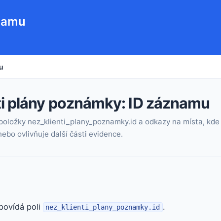
znamu
u
ti plány poznámky: ID záznamu
položky nez_klienti_plany_poznamky.id a odkazy na místa, kde 
ebo ovlivňuje další části evidence.
povídá poli
.
nez_klienti_plany_poznamky.id