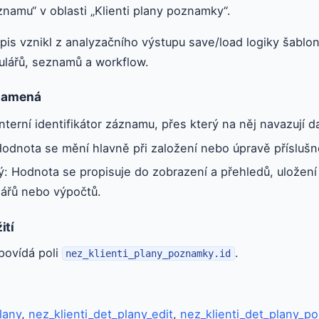
znamu“ v oblasti „Klienti plany poznamky“.
pis vznikl z analyzačního výstupu save/load logiky šablo
ulářů, seznamů a workflow.
znamená
nterní identifikátor záznamu, přes který na něj navazují da
odnota se mění hlavně při založení nebo úpravě příslušn
tý: Hodnota se propisuje do zobrazení a přehledů, uložení a
lářů nebo výpočtů.
ití
povídá poli
.
nez_klienti_plany_poznamky.id
lany
,
nez_klienti_det_plany_edit
,
nez_klienti_det_plany_p