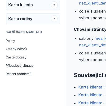
nez_klienti_d
Karta klienta
▾
co se s údajem
vyberu nebo 
Karta rodiny
▾
Chování stránk
DALŠÍ ČÁSTI MANUÁLU
šablony:
nez_k
Pojmy
nez_klienti_d
Změny názvů
co se s údajem
Časté dotazy
vyberu nebo 
Případové situace
Související 
Řešení problémů
Karta klienta 
Karta klienta 
Karta klienta 