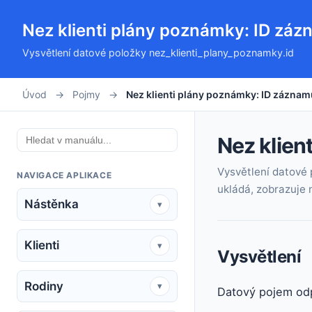
Nez klienti plány poznámky: ID zá
Vysvětlení datové položky nez_klienti_plany_poznamky.id
Úvod
→
Pojmy
→
Nez klienti plány poznámky: ID záznam
Nez klien
Vysvětlení datové 
NAVIGACE APLIKACE
ukládá, zobrazuje n
Nástěnka
▾
Klienti
▾
Vysvětlení
Rodiny
▾
Datový pojem od