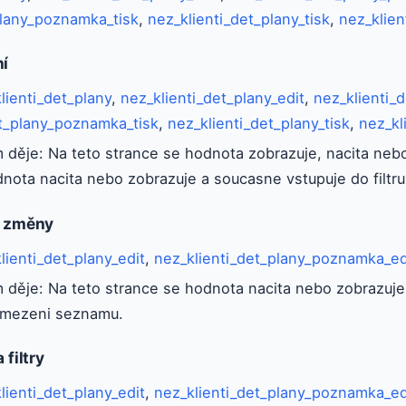
plany_poznamka_tisk
,
nez_klienti_det_plany_tisk
,
nez_klien
ní
lienti_det_plany
,
nez_klienti_det_plany_edit
,
nez_klienti_
et_plany_poznamka_tisk
,
nez_klienti_det_plany_tisk
,
nez_kl
 děje: Na teto strance se hodnota zobrazuje, nacita nebo
dnota nacita nebo zobrazuje a soucasne vstupuje do filt
a změny
lienti_det_plany_edit
,
nez_klienti_det_plany_poznamka_ed
 děje: Na teto strance se hodnota nacita nebo zobrazuje 
omezeni seznamu.
 filtry
lienti_det_plany_edit
,
nez_klienti_det_plany_poznamka_ed