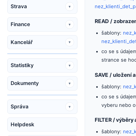
nez_klienti_det_
Strava
▾
READ / zobraze
Finance
▾
šablony:
nez_k
nez_klienti_d
Kancelář
▾
co se s údajem
strance se ho
Statistiky
▾
SAVE / uložení 
Dokumenty
▾
šablony:
nez_k
co se s údajem
vyberu nebo 
Správa
▾
FILTER / výběry a
Helpdesk
šablony:
nez_k