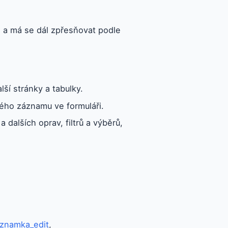
n a má se dál zpřesňovat podle
lší stránky a tabulky.
ého záznamu ve formuláři.
 dalších oprav, filtrů a výběrů,
oznamka_edit
,