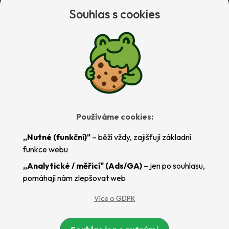
Souhlas s cookies
Evidence sociálních služeb
Evidence docházky
Evidence fundraising
Bezpečná online poradna a chat
Evidence - uživatelský manuál
Používáme cookies:
„Nutné (funkční)"
– běží vždy, zajišťují základní
Další služby
funkce webu
„Analytické / měřicí" (Ads/GA)
– jen po souhlasu,
Správa Linux serverů
pomáhají nám zlepšovat web
Web
Více o GDPR
Emaily
Sonic.cgi