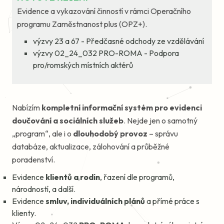
Evidence a vykazování činností v rámci Operačního
programu Zaměstnanost plus (OPZ+).
výzvy 23 a 67 - Předčasné odchody ze vzdělávání
výzvy 02_24_032 PRO-ROMA - Podpora
pro/romských místních aktérů
Nabízím
kompletní informační systém pro evidenci
doučování a sociálních služeb
. Nejde jen o samotný
„program“, ale i o
dlouhodobý provoz
– správu
databáze, aktualizace, zálohování a průběžné
poradenství.
Evidence
klientů a rodin
, řazení dle programů,
národností, a další.
Evidence
smluv, individuálních plánů
a přímé práce s
klienty.