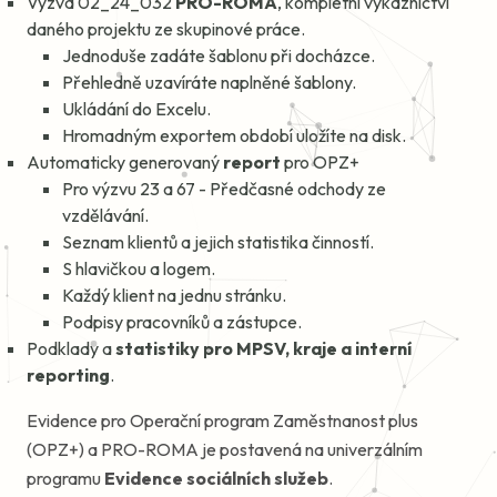
Výzva 02_24_032
PRO-ROMA
, kompletní výkaznictví
daného projektu ze skupinové práce.
Jednoduše zadáte šablonu při docházce.
Přehledně uzavíráte naplněné šablony.
Ukládání do Excelu.
Hromadným exportem období uložíte na disk.
Automaticky generovaný
report
pro OPZ+
Pro výzvu 23 a 67 - Předčasné odchody ze
vzdělávání.
Seznam klientů a jejich statistika činností.
S hlavičkou a logem.
Každý klient na jednu stránku.
Podpisy pracovníků a zástupce.
Podklady a
statistiky pro MPSV, kraje a interní
reporting
.
Evidence pro Operační program Zaměstnanost plus
(OPZ+) a PRO-ROMA je postavená na univerzálním
programu
Evidence sociálních služeb
.