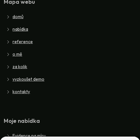
Mapa webu
domů
nabídka
reference
o mě
za kolik
vyzkoušet demo
kontakty
Moje nabídka
Evidence na míru