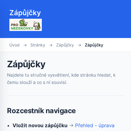
Zápůjčky
Úvod
→
Stránky
→
Zápůjčky
→
Zápůjčky
Zápůjčky
Najdete tu stručné vysvětlení, kde stránku hledat, k
čemu slouží a co s ní souvisí.
Rozcestník navigace
Vložit novou zápůjčku
→
Přehled - úprava