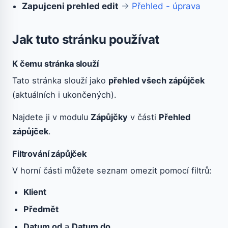
Zapujceni prehled edit
→
Přehled - úprava
Jak tuto stránku používat
K čemu stránka slouží
Tato stránka slouží jako
přehled všech zápůjček
(aktuálních i ukončených).
Najdete ji v modulu
Zápůjčky
v části
Přehled
zápůjček
.
Filtrování zápůjček
V horní části můžete seznam omezit pomocí filtrů:
Klient
Předmět
Datum od
a
Datum do