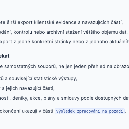
te širší export klientské evidence a navazujících částí,
edání, kontrolu nebo archivní stažení většího objemu dat,
xport z jedné konkrétní stránky nebo z jednoho aktuálního
ekat
íce samostatných souborů, ne jen jeden přehled na obrazo
ů a související statistické výstupy,
 a jejich navazující části,
osti, deníky, akce, plány a smlouvy podle dostupných dat
okončení ukazují v části
.
Výsledek zpracování na pozadí