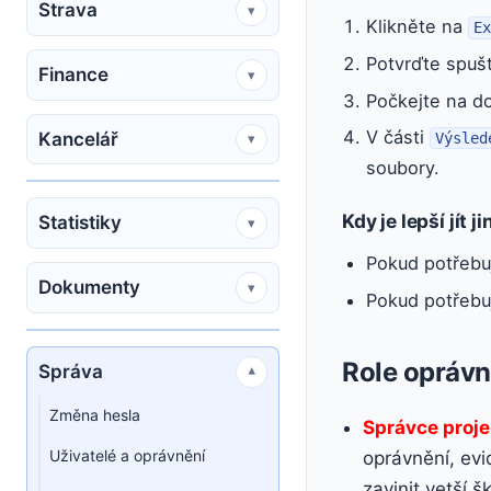
Strava
▾
Klikněte na
E
Potvrďte spušt
Finance
▾
Počkejte na do
V části
Kancelář
Výsled
▾
soubory.
Kdy je lepší jít j
Statistiky
▾
Pokud potřebuj
Dokumenty
▾
Pokud potřebuj
Role oprávn
Správa
▾
Změna hesla
Správce proj
Uživatelé a oprávnění
oprávnění, evid
zavinit vetší š