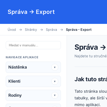
Správa → Export
Úvod
→
Stránky
→
Správa
→
Správa - Export
Správa →
Najdete tu stručné 
NAVIGACE APLIKACE
Nástěnka
▾
Jak tuto st
Klienti
▾
Tato stránka slou
Rodiny
▾
tabulky, ale širš
mimo aplikaci.