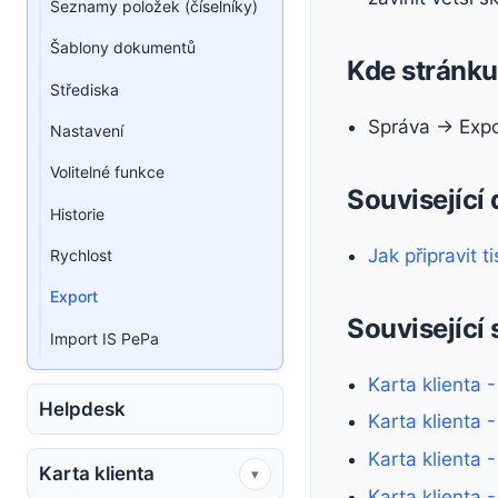
Seznamy položek (číselníky)
Šablony dokumentů
Kde stránku 
Střediska
Správa → Expo
Nastavení
Volitelné funkce
Související
Historie
Jak připravit t
Rychlost
Export
Související 
Import IS PePa
Karta klienta -
Helpdesk
Karta klienta 
Karta klienta 
Karta klienta
▾
Karta klienta 