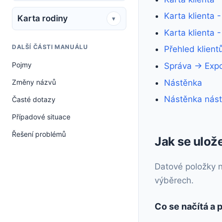
Karta klienta 
Karta rodiny
▾
Karta klienta 
DALŠÍ ČÁSTI MANUÁLU
Přehled klient
Pojmy
Správa → Expo
Nástěnka
Změny názvů
Nástěnka nás
Časté dotazy
Případové situace
Řešení problémů
Jak se ulož
Datové položky na
výběrech.
Co se načítá a 