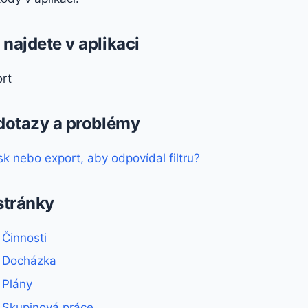
najdete v aplikaci
rt
 dotazy a problémy
isk nebo export, aby odpovídal filtru?
stránky
 Činnosti
- Docházka
- Plány
- Skupinová práce