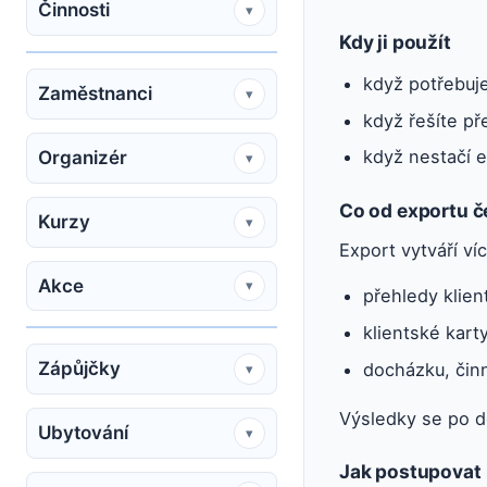
Činnosti
▾
Kdy ji použít
když potřebuje
Zaměstnanci
▾
když řešíte př
když nestačí e
Organizér
▾
Co od exportu č
Kurzy
▾
Export vytváří v
Akce
▾
přehledy klient
klientské karty
Zápůjčky
docházku, činn
▾
Výsledky se po d
Ubytování
▾
Jak postupovat