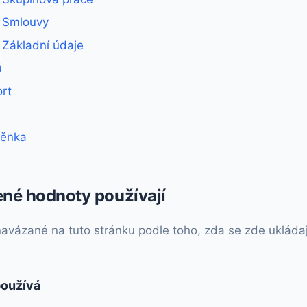
- Smlouvy
- Základní údaje
ů
rt
těnka
ené hodnoty používají
vázané na tuto stránku podle toho, zda se zde ukládají, 
používá