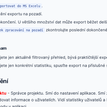
.
xportovat do MS Excelu
ění exportu na pozadí.
končení. U většího množství dat může export běžet delší 
zkontrolujte poslední dokončené
ek zpracování na pozadí
inam
ete jen aktuálně filtrovaný přehled, bývá praktičtější ex
ete jen konkrétní statistiku, spusťte export na příslušné 
ění
ektu
- Správce projektu. Smí do nastavení aplikace. Smí 
ovat informace o uživatelích. Vidí statistiky uživatelů a 
kody v aplikaci.