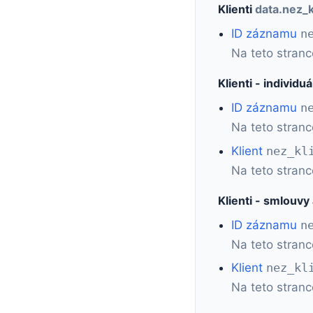
Klienti
data.nez_k
ID záznamu
n
Na teto stranc
Klienti - individu
ID záznamu
n
Na teto stranc
Klient
nez_kl
Na teto stran
Klienti - smlouv
ID záznamu
n
Na teto stranc
Klient
nez_kl
Na teto stran