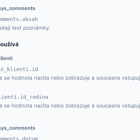
.sys_comments
omments.obsah
dají text poznámky.
používá
lienti
ez_klienti.id
e se hodnota nacita nebo zobrazuje a soucasne vstupuj
lienti.id_rodina
e se hodnota nacita nebo zobrazuje a soucasne vstupuj
.sys_comments
omments.datum