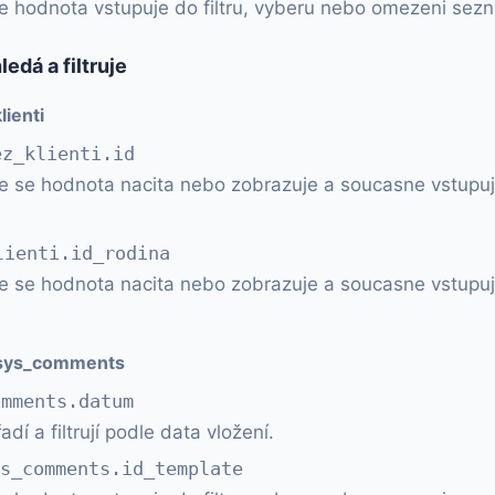
ce hodnota vstupuje do filtru, vyberu nebo omezeni sez
edá a filtruje
lienti
ez_klienti.id
e se hodnota nacita nebo zobrazuje a soucasne vstupuj
lienti.id_rodina
e se hodnota nacita nebo zobrazuje a soucasne vstupuj
.sys_comments
omments.datum
í a filtrují podle data vložení.
ys_comments.id_template