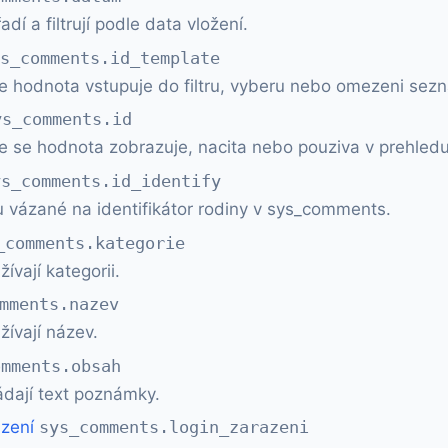
í a filtrují podle data vložení.
ys_comments.id_template
ce hodnota vstupuje do filtru, vyberu nebo omezeni sez
ys_comments.id
e se hodnota zobrazuje, nacita nebo pouziva v prehledu
ys_comments.id_identify
 vázané na identifikátor rodiny v sys_comments.
_comments.kategorie
vají kategorii.
mments.nazev
ívají název.
omments.obsah
dají text poznámky.
azení
sys_comments.login_zarazeni