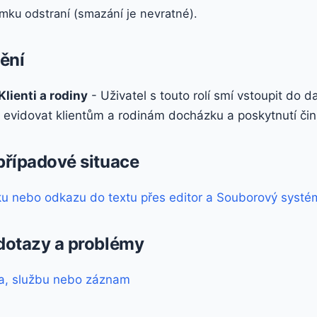
ku odstraní (smazání je nevratné).
ění
lienti a rodiny
- Uživatel s touto rolí smí vstoupit do d
evidovat klientům a rodinám docházku a poskytnutí čin
 případové situace
ku nebo odkazu do textu přes editor a Souborový systé
 dotazy a problémy
ta, službu nebo záznam