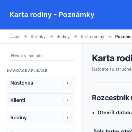
Karta rodiny - Poznámky
Úvod
→
Stránky
→
Rodiny
→
Karta rodiny
→
Poznám
Karta rod
Najdete tu stručné 
NAVIGACE APLIKACE
Nástěnka
▾
Rozcestník 
Klienti
▾
Otevřít datab
Rodiny
▾
Jak tuto st