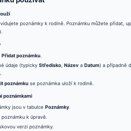
louží
evidujete poznámky k rodině. Poznámku můžete přidat, up
).
y
i
Přidat poznámku
.
né údaje (typicky
Středisko
,
Název
a
Datum
) a případně 
a
.
žit poznámku
se poznámka uloží k rodině.
mi poznámkami
mky jsou v tabulce
Poznámky
.
 poznámku k úpravě.
iskovou verzi poznámky.