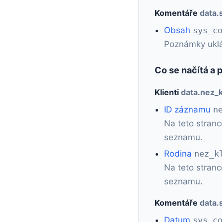
Komentáře
data
Obsah
sys_c
Poznámky uklá
Co se načítá a 
Klienti
data.nez_k
ID záznamu
n
Na teto stranc
seznamu.
Rodina
nez_k
Na teto stranc
seznamu.
Komentáře
data
Datum
sys_c