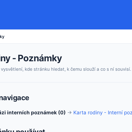
ky
iny - Poznámky
vysvětlení, kde stránku hledat, k čemu slouží a co s ní souvisí.
navigace
ázi interních poznámek (0)
→
Karta rodiny - Interní p
ránku používat