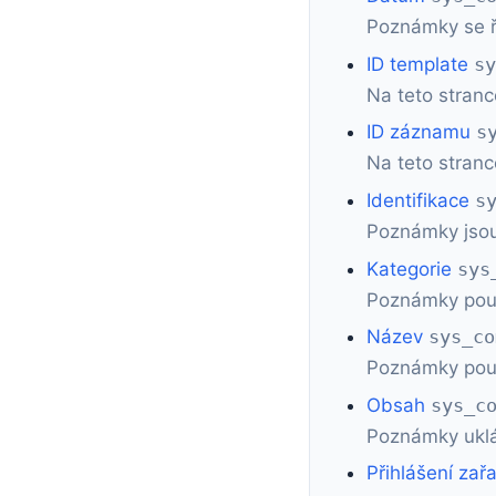
Poznámky se řad
ID template
s
Na teto stran
ID záznamu
s
Na teto stranc
Identifikace
s
Poznámky jsou
Kategorie
sys
Poznámky použí
Název
sys_co
Poznámky použ
Obsah
sys_c
Poznámky uklá
Přihlášení zař