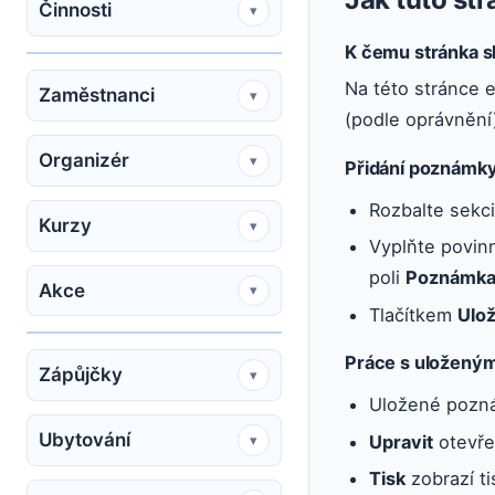
Činnosti
▾
K čemu stránka s
Na této stránce 
Zaměstnanci
▾
(podle oprávnění
Organizér
▾
Přidání poznámk
Rozbalte sekc
Kurzy
▾
Vyplňte povin
poli
Poznámk
Akce
▾
Tlačítkem
Ulo
Práce s uložený
Zápůjčky
▾
Uložené pozná
Ubytování
Upravit
otevře
▾
Tisk
zobrazí t