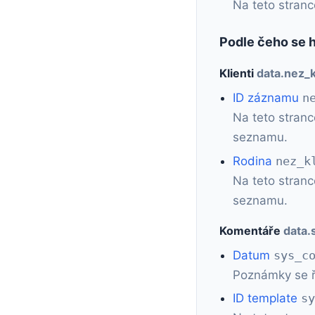
Na teto stran
Podle čeho se hl
Klienti
data.nez_k
ID záznamu
n
Na teto stranc
seznamu.
Rodina
nez_k
Na teto stranc
seznamu.
Komentáře
data
Datum
sys_c
Poznámky se řad
ID template
s