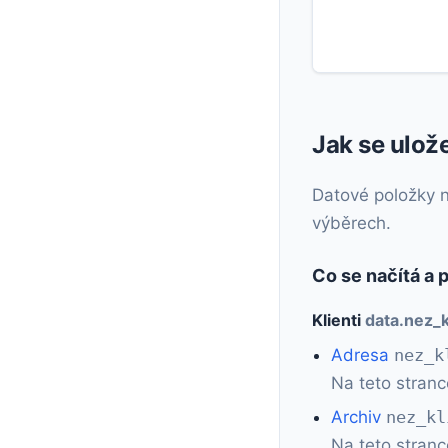
Jak se ulož
Datové položky na
výběrech.
Co se načítá a 
Klienti
data.nez_k
Adresa
nez_k
Na teto stranc
Archiv
nez_kl
Na teto stranc