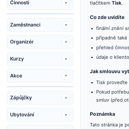
Činnosti
tlačítkem
Tisk
.
▾
Co zde uvidíte
Zaměstnanci
▾
finální znění 
případně také
Organizér
▾
přehled činnos
údaje o kliento
Kurzy
▾
Jak smlouvu vy
Akce
▾
Tisk proveďte 
Pokud potřebuj
Zápůjčky
▾
smluv (před ot
Poznámka
Ubytování
▾
Tato stránka je p