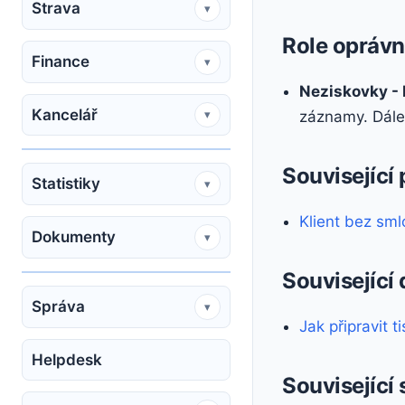
Strava
▾
Role oprávn
Finance
▾
Neziskovky - K
Kancelář
záznamy. Dále 
▾
Související
Statistiky
▾
Klient bez sml
Dokumenty
▾
Související
Správa
▾
Jak připravit t
Helpdesk
Související 