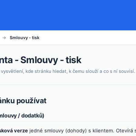
→
Smlouvy - tisk
nta - Smlouvy - tisk
vysvětlení, kde stránku hledat, k čemu slouží a co s ní souvisí.
ránku používat
mlouvy / dodatků)
isková verze
jedné smlouvy (dohody) s klientem. Otevírá 