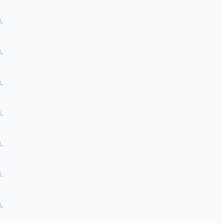
.
.
.
.
.
.
.