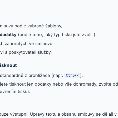
smlouvy podle vybrané šablony,
dodatky
(podle toho, jaký typ tisku jste zvolili),
tí zahrnutých ve smlouvě,
vi a poskytovateli služby.
tisknout
standardně z prohlížeče (např.
).
Ctrl+P
ete tisknout jen dodatky nebo vše dohromady, zvolte odp
evřením tisku).
ouze výstupní. Úpravy textu a obsahu smlouvy se dělají v