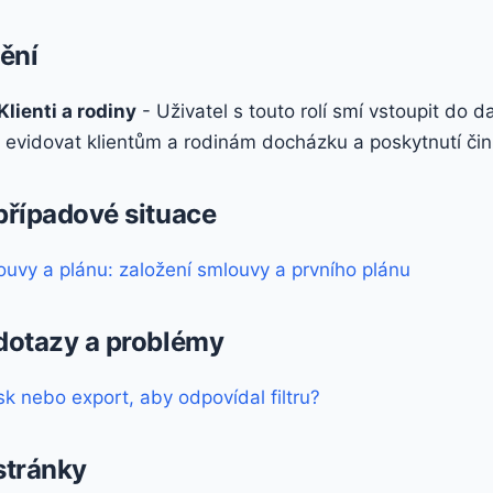
ění
lienti a rodiny
- Uživatel s touto rolí smí vstoupit do d
evidovat klientům a rodinám docházku a poskytnutí čin
 případové situace
ouvy a plánu: založení smlouvy a prvního plánu
 dotazy a problémy
isk nebo export, aby odpovídal filtru?
stránky