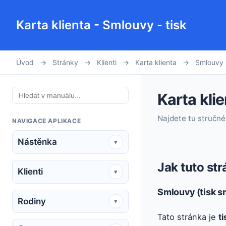
Karta klienta - Smlouvy - tisk
Úvod
→
Stránky
→
Klienti
→
Karta klienta
→
Smlouvy
Karta klie
Najdete tu stručné 
NAVIGACE APLIKACE
Nástěnka
▾
Jak tuto st
Klienti
▾
Smlouvy (tisk s
Rodiny
▾
Tato stránka je
t