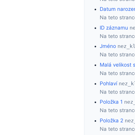
Datum naroze
Na teto stranc
ID záznamu
n
Na teto stran
Jméno
nez_k
Na teto stranc
Malá velikost
Na teto stranc
Pohlaví
nez_k
Na teto stranc
Položka 1
nez
Na teto stranc
Položka 2
nez
Na teto stranc