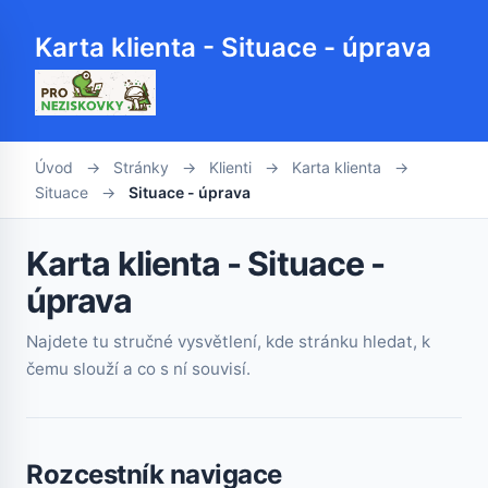
Karta klienta - Situace - úprava
Úvod
→
Stránky
→
Klienti
→
Karta klienta
→
Situace
→
Situace - úprava
Karta klienta - Situace -
úprava
Najdete tu stručné vysvětlení, kde stránku hledat, k
čemu slouží a co s ní souvisí.
Rozcestník navigace