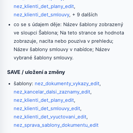
nez_klienti_det_plany_edit
,
nez_klienti_det_smlouvy
, + 9 dalších
co se s údajem děje: Název šablony zobrazený
ve sloupci Šablona; Na teto strance se hodnota
zobrazuje, nacita nebo pouziva v prehledu;
Název šablony smlouvy v nabídce; Název
vybrané šablony smlouvy.
SAVE / uložení a změny
šablony:
nez_dokumenty_vykazy_edit
,
nez_kancelar_dalsi_zaznamy_edit
,
nez_klienti_det_plany_edit
,
nez_klienti_det_smlouvy_edit
,
nez_klienti_det_vyuctovani_edit
,
nez_sprava_sablony_dokumentu_edit