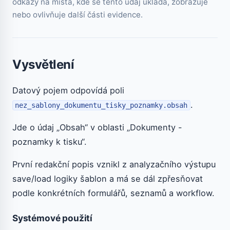
odkazy na místa, kde se tento údaj ukládá, zobrazuje
nebo ovlivňuje další části evidence.
Vysvětlení
Datový pojem odpovídá poli
.
nez_sablony_dokumentu_tisky_poznamky.obsah
Jde o údaj „Obsah“ v oblasti „Dokumenty -
poznamky k tisku“.
První redakční popis vznikl z analyzačního výstupu
save/load logiky šablon a má se dál zpřesňovat
podle konkrétních formulářů, seznamů a workflow.
Systémové použití