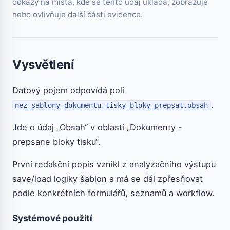
odkazy na místa, kde se tento údaj ukládá, zobrazuje
nebo ovlivňuje další části evidence.
Vysvětlení
Datový pojem odpovídá poli
.
nez_sablony_dokumentu_tisky_bloky_prepsat.obsah
Jde o údaj „Obsah“ v oblasti „Dokumenty -
prepsane bloky tisku“.
První redakční popis vznikl z analyzačního výstupu
save/load logiky šablon a má se dál zpřesňovat
podle konkrétních formulářů, seznamů a workflow.
Systémové použití