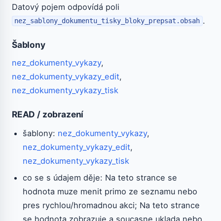
Datový pojem odpovídá poli
.
nez_sablony_dokumentu_tisky_bloky_prepsat.obsah
Šablony
nez_dokumenty_vykazy
,
nez_dokumenty_vykazy_edit
,
nez_dokumenty_vykazy_tisk
READ / zobrazení
šablony:
nez_dokumenty_vykazy
,
nez_dokumenty_vykazy_edit
,
nez_dokumenty_vykazy_tisk
co se s údajem děje: Na teto strance se
hodnota muze menit primo ze seznamu nebo
pres rychlou/hromadnou akci; Na teto strance
se hodnota zobrazuje a soucasne uklada nebo