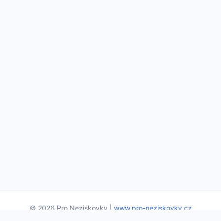
© 2026 Pro Neziskovky |
www.pro-neziskovky.cz