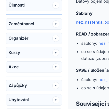
Datový pojem od
Činnosti
▾
Šablony
nez_nastenka_po
Zaměstnanci
▾
READ / zobraze
Organizér
▾
šablony:
nez_
co se s údajem
Kurzy
▾
dotazu (zobraz
Akce
▾
SAVE / uložení 
šablony:
nez_
Zápůjčky
▾
co se s údajem
Ubytování
▾
Související 