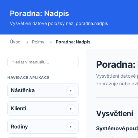
Poradna: Nadpis
Vysvětlení datové položky nez_poradna.nadpis
Úvod
→
Pojmy
→
Poradna: Nadpis
Poradna:
Vysvětlení datové 
NAVIGACE APLIKACE
zobrazuje nebo ovli
Nástěnka
▾
Klienti
▾
Vysvětlení
Rodiny
▾
Systémové použ