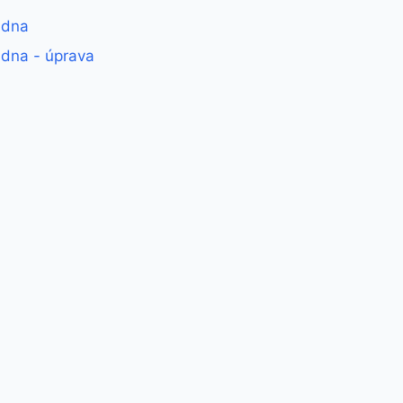
adna
dna - úprava