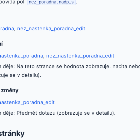
povídá poli
.
nez_poradna.nadpis
radna
,
nez_nastenka_poradna_edit
ní
nastenka_poradna
,
nez_nastenka_poradna_edit
 děje: Na teto strance se hodnota zobrazuje, nacita neb
uje se v detailu).
a změny
nastenka_poradna_edit
 děje: Předmět dotazu (zobrazuje se v detailu).
stránky