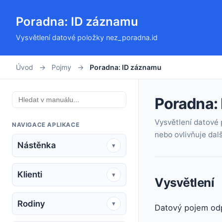
Poradna: ID záznamu
Vysvětlení datové položky nez_poradna.id
Úvod
→
Pojmy
→
Poradna: ID záznamu
Poradna:
Vysvětlení datové 
NAVIGACE APLIKACE
nebo ovlivňuje dalš
Nástěnka
▾
Klienti
▾
Vysvětlení
Rodiny
▾
Datový pojem od