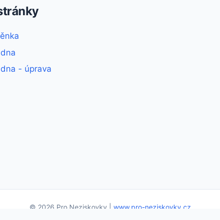
stránky
těnka
adna
dna - úprava
© 2026 Pro Neziskovky |
www.pro-neziskovky.cz