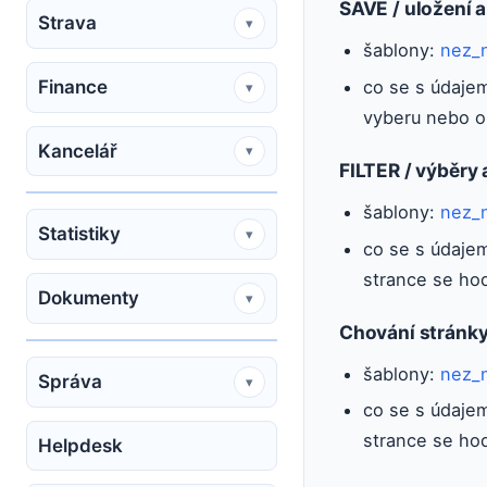
SAVE / uložení 
Strava
▾
šablony:
nez_
co se s údajem
Finance
▾
vyberu nebo 
Kancelář
▾
FILTER / výběry a
šablony:
nez_
Statistiky
▾
co se s údajem
strance se ho
Dokumenty
▾
Chování stránk
šablony:
nez_
Správa
▾
co se s údajem
strance se ho
Helpdesk