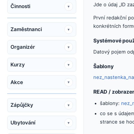
Jde o údaj „ID za
Činnosti
▾
První redakční po
konkrétních form
Zaměstnanci
▾
Systémové použ
Organizér
▾
Datový pojem od
Kurzy
▾
Šablony
nez_nastenka_na
Akce
▾
READ / zobraze
šablony:
nez_
Zápůjčky
▾
co se s údajem
strance se ho
Ubytování
▾