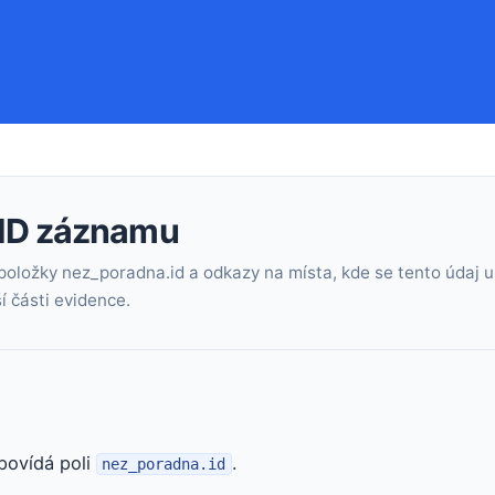
 ID záznamu
položky nez_poradna.id a odkazy na místa, kde se tento údaj u
í části evidence.
povídá poli
.
nez_poradna.id