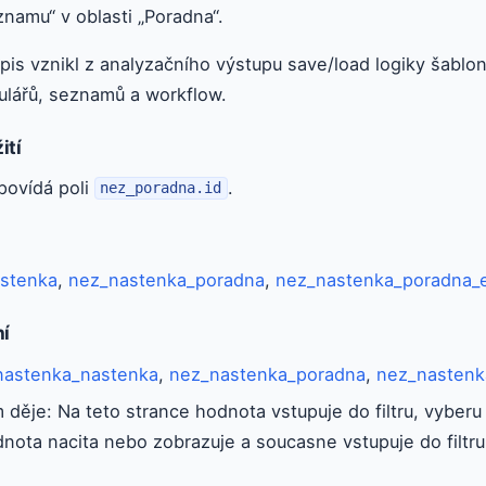
znamu“ v oblasti „Poradna“.
pis vznikl z analyzačního výstupu save/load logiky šablo
ulářů, seznamů a workflow.
ití
povídá poli
.
nez_poradna.id
stenka
,
nez_nastenka_poradna
,
nez_nastenka_poradna_e
ní
nastenka_nastenka
,
nez_nastenka_poradna
,
nez_nastenk
 děje: Na teto strance hodnota vstupuje do filtru, vybe
dnota nacita nebo zobrazuje a soucasne vstupuje do filt