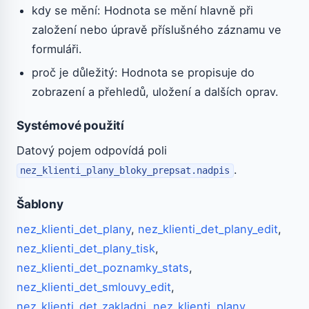
kdy se mění: Hodnota se mění hlavně při
založení nebo úpravě příslušného záznamu ve
formuláři.
proč je důležitý: Hodnota se propisuje do
zobrazení a přehledů, uložení a dalších oprav.
Systémové použití
Datový pojem odpovídá poli
.
nez_klienti_plany_bloky_prepsat.nadpis
Šablony
nez_klienti_det_plany
,
nez_klienti_det_plany_edit
,
nez_klienti_det_plany_tisk
,
nez_klienti_det_poznamky_stats
,
nez_klienti_det_smlouvy_edit
,
nez_klienti_det_zakladni
,
nez_klienti_plany
,