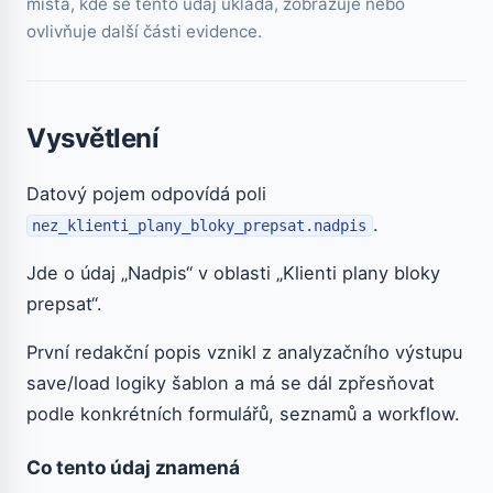
místa, kde se tento údaj ukládá, zobrazuje nebo
ovlivňuje další části evidence.
Vysvětlení
Datový pojem odpovídá poli
.
nez_klienti_plany_bloky_prepsat.nadpis
Jde o údaj „Nadpis“ v oblasti „Klienti plany bloky
prepsat“.
První redakční popis vznikl z analyzačního výstupu
save/load logiky šablon a má se dál zpřesňovat
podle konkrétních formulářů, seznamů a workflow.
Co tento údaj znamená