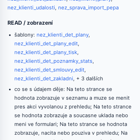
nez_klienti_udalosti
,
nez_sprava_import_pepa
READ / zobrazení
šablony:
nez_klienti_det_plany
,
nez_klienti_det_plany_edit
,
nez_klienti_det_plany_tisk
,
nez_klienti_det_poznamky_stats
,
nez_klienti_det_smlouvy_edit
,
nez_klienti_det_zakladni
, + 3 dalších
co se s údajem děje: Na teto strance se
hodnota zobrazuje v seznamu a muze se menit
pres akci vyvolanou z prehledu; Na teto strance
se hodnota zobrazuje a soucasne uklada nebo
meni ve formulari; Na teto strance se hodnota
zobrazuje, nacita nebo pouziva v prehledu; Na