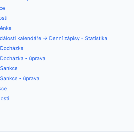
kce
osti
těnka
álosti kalendáře → Denní zápisy - Statistika
- Docházka
- Docházka - úprava
- Sankce
 Sankce - úprava
kce
osti