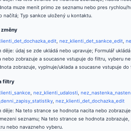
dnota muze menit primo ze seznamu nebo pres rychlou/h
 načítá; Typ sankce uložený u kontaktu.
a změny
lienti_det_dochazka_edit
,
nez_klienti_det_sankce_edit
,
ne
 děje: údaj se zde ukládá nebo upravuje; Formulář ukládá
a nebo zobrazuje a soucasne vstupuje do filtru, vyberu 
nota zobrazuje, vyplnuje/uklada a soucasne vstupuje do 
 filtry
lienti_sankce
,
nez_klienti_udalosti
,
nez_nastenka_nasten
enni_zapisy_statistiky
,
nez_klienti_det_dochazka_edit
 děje: Na teto strance se hodnota nacita nebo zobrazuje 
mezeni seznamu; Na teto strance se hodnota zobrazuje, 
ltru nebo navazneho vyberu.