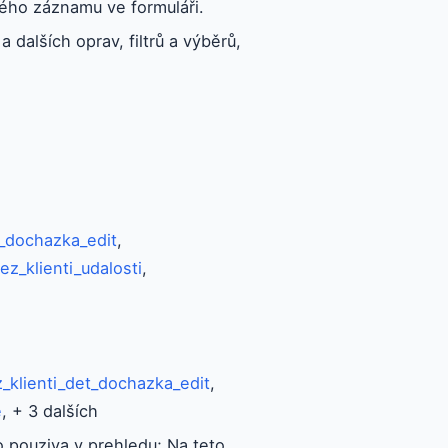
ého záznamu ve formuláři.
 dalších oprav, filtrů a výběrů,
t_dochazka_edit
,
ez_klienti_udalosti
,
_klienti_det_dochazka_edit
,
e
, + 3 dalších
 pouziva v prehledu; Na teto