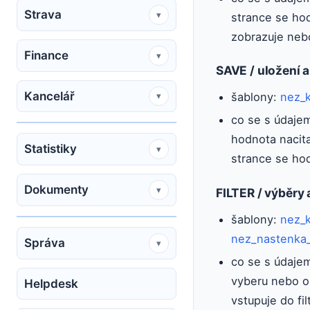
Strava
▾
strance se ho
zobrazuje nebo
Finance
▾
SAVE / uložení 
Kancelář
šablony:
nez_k
▾
co se s údajem
hodnota nacit
Statistiky
▾
strance se hod
Dokumenty
▾
FILTER / výběry a
šablony:
nez_k
nez_nastenka_d
Správa
▾
co se s údajem
vyberu nebo o
Helpdesk
vstupuje do fi