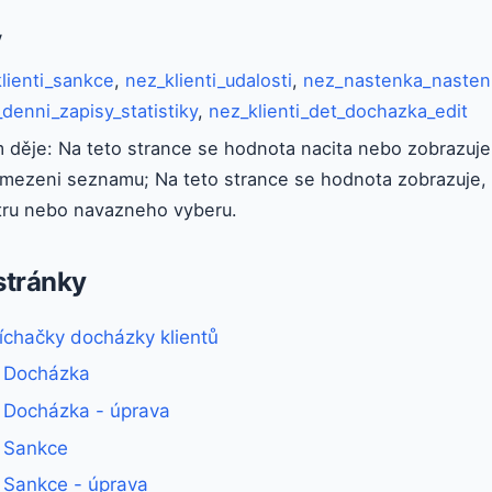
y
lienti_sankce
,
nez_klienti_udalosti
,
nez_nastenka_nasten
enni_zapisy_statistiky
,
nez_klienti_det_dochazka_edit
 děje: Na teto strance se hodnota nacita nebo zobrazuje 
mezeni seznamu; Na teto strance se hodnota zobrazuje, 
ltru nebo navazneho vyberu.
stránky
chačky docházky klientů
- Docházka
- Docházka - úprava
- Sankce
- Sankce - úprava