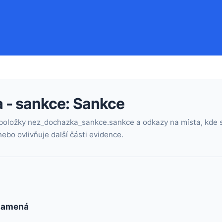
 - sankce: Sankce
 položky nez_dochazka_sankce.sankce a odkazy na místa, kde s
ebo ovlivňuje další části evidence.
znamená