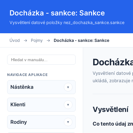
Docházka - sankce: Sankce
Vysvětlení datové položky nez_dochazka_sankce.sankce
Úvod
→
Pojmy
→
Docházka - sankce: Sankce
Docházka
Vysvětlení datové
NAVIGACE APLIKACE
ukládá, zobrazuje n
Nástěnka
▾
Klienti
▾
Vysvětlení
Rodiny
▾
Co tento údaj 