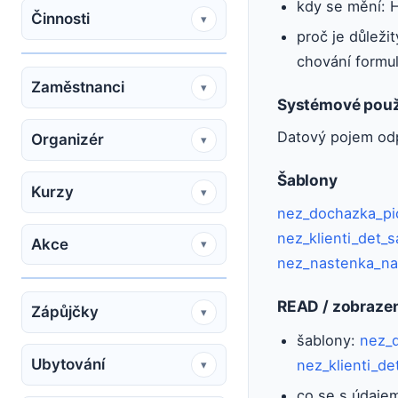
kdy se mění: H
Činnosti
▾
proč je důleži
chování formu
Zaměstnanci
▾
Systémové použ
Datový pojem od
Organizér
▾
Šablony
Kurzy
▾
nez_dochazka_pic
nez_klienti_det_
Akce
▾
nez_nastenka_na
READ / zobraze
Zápůjčky
▾
šablony:
nez_d
Ubytování
nez_klienti_d
▾
co se s údajem