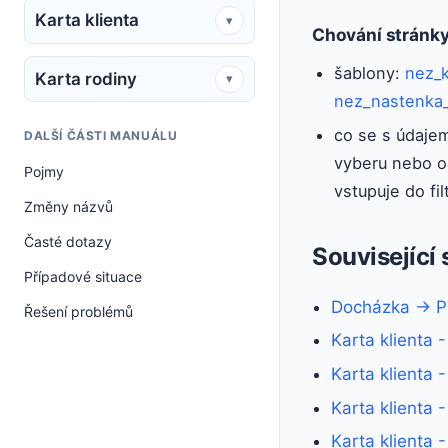
Karta klienta
▾
Chování stránk
šablony:
nez_k
Karta rodiny
▾
nez_nastenka_d
co se s údajem
DALŠÍ ČÁSTI MANUÁLU
vyberu nebo o
Pojmy
vstupuje do fi
Změny názvů
Časté dotazy
Související 
Případové situace
Docházka → Pí
Řešení problémů
Karta klienta 
Karta klienta 
Karta klienta 
Karta klienta 