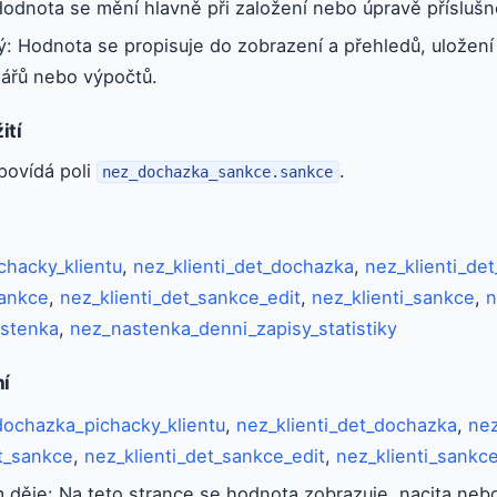
odnota se mění hlavně při založení nebo úpravě příslušn
tý: Hodnota se propisuje do zobrazení a přehledů, uložení a
lářů nebo výpočtů.
ití
povídá poli
.
nez_dochazka_sankce.sankce
hacky_klientu
,
nez_klienti_det_dochazka
,
nez_klienti_de
sankce
,
nez_klienti_det_sankce_edit
,
nez_klienti_sankce
,
n
stenka
,
nez_nastenka_denni_zapisy_statistiky
ní
ochazka_pichacky_klientu
,
nez_klienti_det_dochazka
,
nez
et_sankce
,
nez_klienti_det_sankce_edit
,
nez_klienti_sankc
 děje: Na teto strance se hodnota zobrazuje, nacita nebo